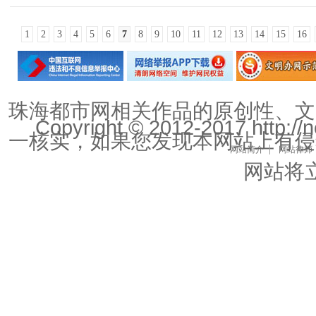
1
2
3
4
5
6
7
8
9
10
11
12
13
14
15
16
珠海都市网相关作品的原创性、文
Copyright © 2012-2017 http://n
一核实，如果您发现本网站上有侵
网站简介
网站律师
网站将